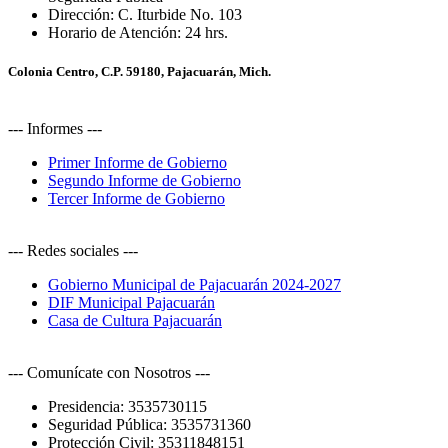
Dirección:
C. Iturbide No. 103
Horario de Atención:
24 hrs.
Colonia Centro, C.P. 59180, Pajacuarán, Mich.
--- Informes ---
Primer Informe de Gobierno
Segundo Informe de Gobierno
Tercer Informe de Gobierno
--- Redes sociales ---
Gobierno Municipal de Pajacuarán 2024-2027
DIF Municipal Pajacuarán
Casa de Cultura Pajacuarán
--- Comunícate con Nosotros ---
Presidencia:
3535730115
Seguridad Pública:
3535731360
Protección Civil:
35311848151