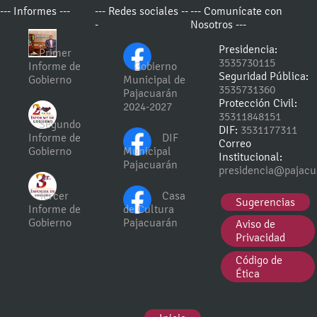
--- Informes ---
--- Redes sociales --
--- Comunícate con
-
Nosotros ---
Presidencia:
Primer
3535730115
Informe de
Gobierno
Seguridad Pública:
Gobierno
Municipal de
3535731360
Pajacuarán
Protección Civil:
2024-2027
35311848151
Segundo
DIF:
3531177311
Informe de
DIF
Correo
Gobierno
Municipal
Institucional:
Pajacuarán
presidencia@pajacu
Tercer
Casa
Sugerencias
Informe de
de Cultura
Gobierno
Pajacuarán
Aviso de
Privacidad
Código de
Ética