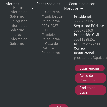
--- Informes ---
--- Redes sociales --
--- Comunícate con
Primer
-
Nosotros ---
Informe de
Gobierno
Gobierno
Municipal de
Presidencia:
Segundo
Pajacuarán
3535730115
Informe de
2024-2027
Seguridad Pública:
Gobierno
DIF
3535731360
Tercer
Municipal
Protección Civil:
Informe de
Pajacuarán
35311848151
Gobierno
Casa de
DIF:
3531177311
Cultura
Correo
Pajacuarán
Institucional:
presidencia@pajacu
Sugerencias
Aviso de
Privacidad
Código de
Ética