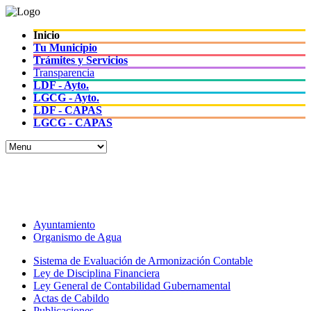
Inicio
Tu Municipio
Trámites y Servicios
Transparencia
LDF - Ayto.
LGCG - Ayto.
LDF - CAPAS
LGCG - CAPAS
Cuentas Claras
Toda la información financiera
Ayuntamiento
Organismo de Agua
Sistema de Evaluación de Armonización Contable
Ley de Disciplina Financiera
Ley General de Contabilidad Gubernamental
Actas de Cabildo
Publicaciones