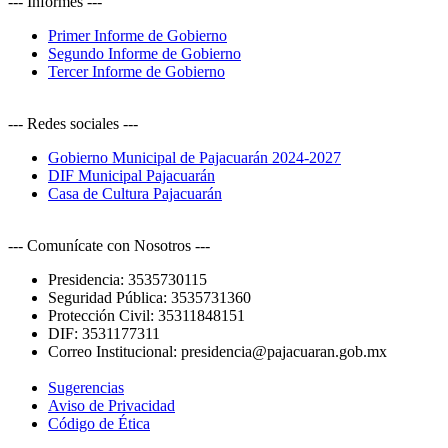
--- Informes ---
Primer Informe de Gobierno
Segundo Informe de Gobierno
Tercer Informe de Gobierno
--- Redes sociales ---
Gobierno Municipal de Pajacuarán 2024-2027
DIF Municipal Pajacuarán
Casa de Cultura Pajacuarán
--- Comunícate con Nosotros ---
Presidencia:
3535730115
Seguridad Pública:
3535731360
Protección Civil:
35311848151
DIF:
3531177311
Correo Institucional:
presidencia@pajacuaran.gob.mx
Sugerencias
Aviso de Privacidad
Código de Ética