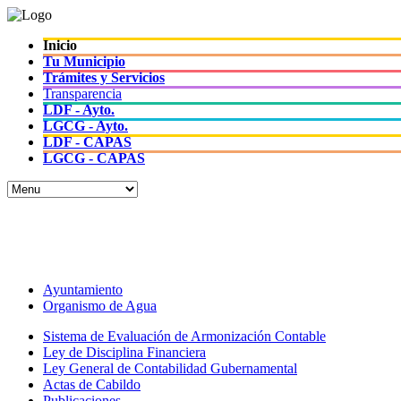
Inicio
Tu Municipio
Trámites y Servicios
Transparencia
LDF - Ayto.
LGCG - Ayto.
LDF - CAPAS
LGCG - CAPAS
Cuentas Claras
Toda la información financiera
Ayuntamiento
Organismo de Agua
Sistema de Evaluación de Armonización Contable
Ley de Disciplina Financiera
Ley General de Contabilidad Gubernamental
Actas de Cabildo
Publicaciones