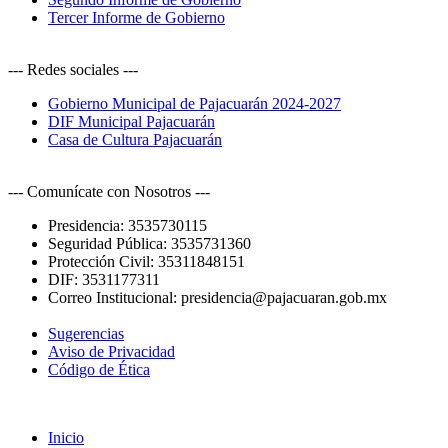
Tercer Informe de Gobierno
--- Redes sociales ---
Gobierno Municipal de Pajacuarán 2024-2027
DIF Municipal Pajacuarán
Casa de Cultura Pajacuarán
--- Comunícate con Nosotros ---
Presidencia:
3535730115
Seguridad Pública:
3535731360
Protección Civil:
35311848151
DIF:
3531177311
Correo Institucional:
presidencia@pajacuaran.gob.mx
Sugerencias
Aviso de Privacidad
Código de Ética
Inicio