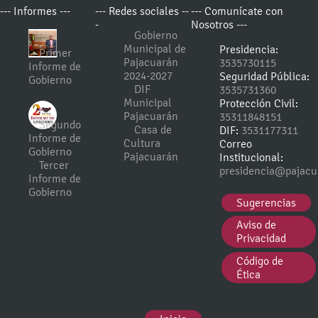
--- Informes ---
--- Redes sociales --
--- Comunícate con
-
Nosotros ---
Gobierno
Municipal de
Presidencia:
Primer
Pajacuarán
3535730115
Informe de
2024-2027
Seguridad Pública:
Gobierno
DIF
3535731360
Municipal
Protección Civil:
Pajacuarán
35311848151
Segundo
Casa de
DIF:
3531177311
Informe de
Cultura
Correo
Gobierno
Pajacuarán
Institucional:
Tercer
presidencia@pajacu
Informe de
Gobierno
Sugerencias
Aviso de
Privacidad
Código de
Ética