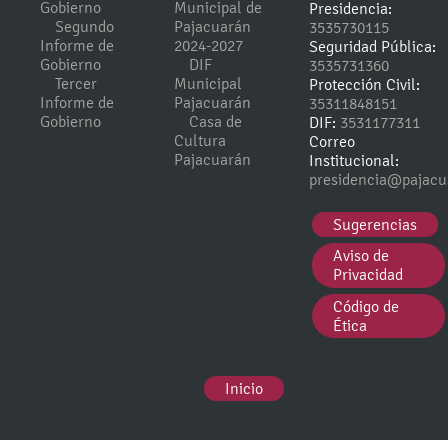
Gobierno
Municipal de
Presidencia:
Segundo
Pajacuarán
3535730115
Informe de
2024-2027
Seguridad Pública:
Gobierno
DIF
3535731360
Tercer
Municipal
Protección Civil:
Informe de
Pajacuarán
35311848151
Gobierno
Casa de
DIF:
3531177311
Cultura
Correo
Pajacuarán
Institucional:
presidencia@pajacu
Sugerencias
Aviso de
Privacidad
Código de
Ética
Inicio