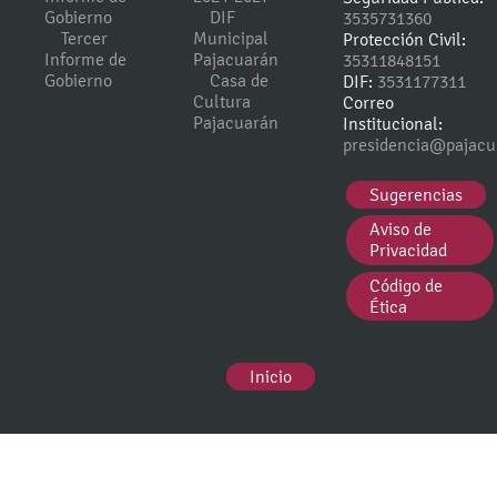
Gobierno
DIF
3535731360
Tercer
Municipal
Protección Civil:
Informe de
Pajacuarán
35311848151
Gobierno
Casa de
DIF:
3531177311
Cultura
Correo
Pajacuarán
Institucional:
presidencia@pajacu
Sugerencias
Aviso de
Privacidad
Código de
Ética
Inicio