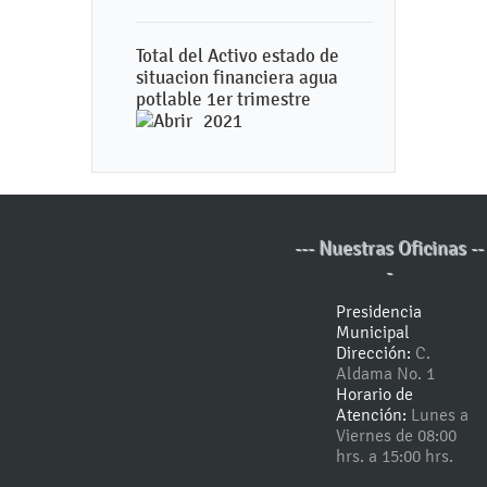
Total del Activo estado de
situacion financiera agua
potlable 1er trimestre
2021
--- Nuestras Oficinas --
-
Presidencia
Municipal
Dirección:
C.
Aldama No. 1
Horario de
Atención:
Lunes a
Viernes de 08:00
hrs. a 15:00 hrs.