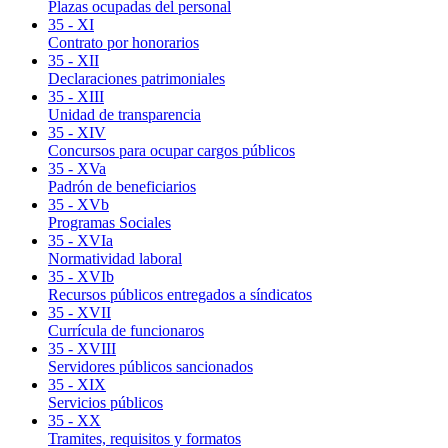
Plazas ocupadas del personal
35 - XI
Contrato por honorarios
35 - XII
Declaraciones patrimoniales
35 - XIII
Unidad de transparencia
35 - XIV
Concursos para ocupar cargos públicos
35 - XVa
Padrón de beneficiarios
35 - XVb
Programas Sociales
35 - XVIa
Normatividad laboral
35 - XVIb
Recursos públicos entregados a síndicatos
35 - XVII
Currícula de funcionaros
35 - XVIII
Servidores públicos sancionados
35 - XIX
Servicios públicos
35 - XX
Tramites, requisitos y formatos