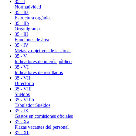
35 - I
Normatividad
35 - IIa
Estructura orgánica
35 - IIb
Organigrama
35 - III
Funciones de área
35 - IV
Metas y objetivos de las áreas
35 - V
Indicadores de interés público
35 - VI
Indicadores de resultados
35 - VII
Directorio
35 - VIII
Sueldos
35 - VIIIb
Tabulador Sueldos
35 - IX
Gastos en comisiones oficiales
35 - Xa
Plazas vacantes del personal
35 - Xb