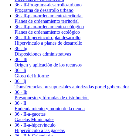
36 - If-Programa-desarrollo-urbano
Programa de desarrollo urbano
36 - If-plan-ordenamiento-territorial
Planes de ordenamiento territorial
36 - If-plan-ordenamiento-ecólogico
Planes de ordenamiento ecológico
36 - If-hipervinculo-plandesarrollo
Hipervínculo a planes de desarrollo
36 - Ig
Disposiciones administrativas
36 - Ih
Origen y aplicación de los recursos
36 - Ii
Glosa del informe
36 - Ij
Transferencias presupuestales autorizadas por el gobernador
36 - Ik
Presupuesto y fórmulas de distribución
36 - Il
Endeudamiento y monto de la deuda
36 - II-a-gacetas
Gacetas Municipales
36 - II-a-hipervinculo
Hipervínculo a las gacetas
36 - II-b-Calendario