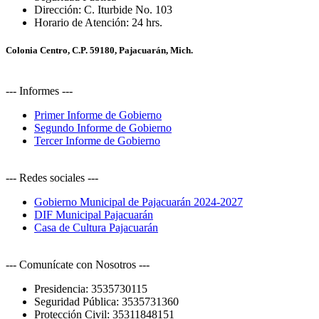
Dirección:
C. Iturbide No. 103
Horario de Atención:
24 hrs.
Colonia Centro, C.P. 59180, Pajacuarán, Mich.
--- Informes ---
Primer Informe de Gobierno
Segundo Informe de Gobierno
Tercer Informe de Gobierno
--- Redes sociales ---
Gobierno Municipal de Pajacuarán 2024-2027
DIF Municipal Pajacuarán
Casa de Cultura Pajacuarán
--- Comunícate con Nosotros ---
Presidencia:
3535730115
Seguridad Pública:
3535731360
Protección Civil:
35311848151