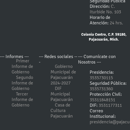
Seguridad Pública
Dirección:
C.
Iturbide No. 103
Horario de
Atención:
24 hrs.
Colonia Centro, C.P. 59180,
Pajacuarán, Mich.
--- Informes ---
--- Redes sociales --
--- Comunícate con
Primer
-
Nosotros ---
Informe de
Gobierno
Gobierno
Municipal de
Presidencia:
Segundo
Pajacuarán
3535730115
Informe de
2024-2027
Seguridad Pública:
Gobierno
DIF
3535731360
Tercer
Municipal
Protección Civil:
Informe de
Pajacuarán
35311848151
Gobierno
Casa de
DIF:
3531177311
Cultura
Correo
Pajacuarán
Institucional:
presidencia@pajacu