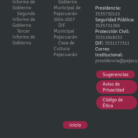
Informe de
Gobierno
Gobierno
Municipal de
Presidencia:
Segundo
Pajacuarán
3535730115
Informe de
2024-2027
Seguridad Pública:
Gobierno
DIF
3535731360
Tercer
Municipal
Protección Civil:
Informe de
Pajacuarán
35311848151
Gobierno
Casa de
DIF:
3531177311
Cultura
Correo
Pajacuarán
Institucional:
presidencia@pajacu
Sugerencias
Aviso de
Privacidad
Código de
Ética
Inicio