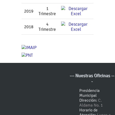
1
2019
Trimestre
4
2018
Trimestre
--- Nuestras Oficinas --
-
Presidencia
Municipal
Dirección:
C.
Aldama No. 1
Horario de
Atención:
Lunes a