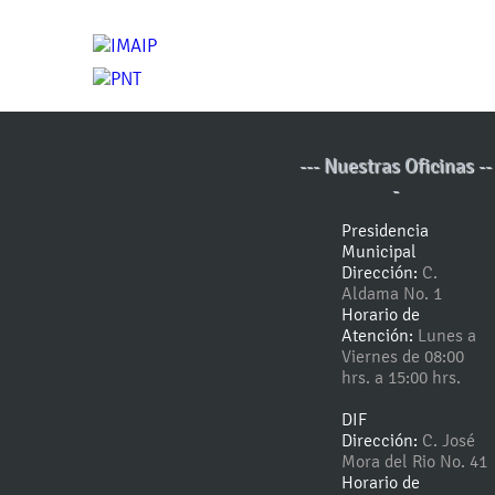
--- Nuestras Oficinas --
-
Presidencia
Municipal
Dirección:
C.
Aldama No. 1
Horario de
Atención:
Lunes a
Viernes de 08:00
hrs. a 15:00 hrs.
DIF
Dirección:
C. José
Mora del Rio No. 41
Horario de