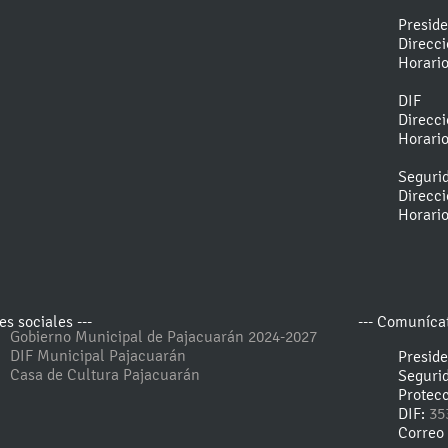
Presid
Direcc
Horari
DIF
Direcc
Horari
Seguri
Direcc
Horari
es sociales ---
--- Comunícat
Gobierno Municipal de Pajacuarán 2024-2027
DIF Municipal Pajacuarán
Presid
Casa de Cultura Pajacuarán
Seguri
Protecc
DIF:
35
Correo 