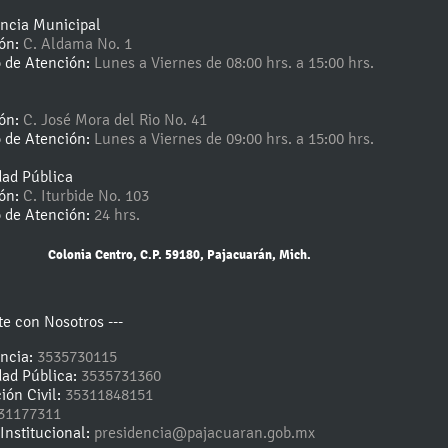
encia Municipal
ión:
C. Aldama No. 1
o de Atención:
Lunes a Viernes de 08:00 hrs. a 15:00 hrs.
ión:
C. José Mora del Rio No. 41
o de Atención:
Lunes a Viernes de 09:00 hrs. a 15:00 hrs.
dad Pública
ión:
C. Iturbide No. 103
o de Atención:
24 hrs.
Colonia Centro, C.P. 59180, Pajacuarán, Mich.
e con Nosotros ---
encia:
3535730115
dad Pública:
3535731360
ión Civil:
35311848151
31177311
Institucional:
presidencia@pajacuaran.gob.mx