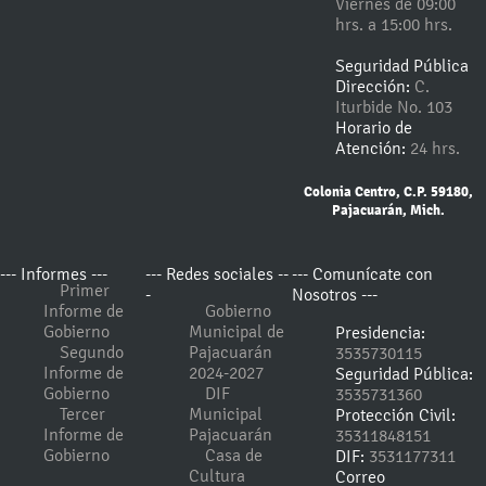
Viernes de 09:00
hrs. a 15:00 hrs.
Seguridad Pública
Dirección:
C.
Iturbide No. 103
Horario de
Atención:
24 hrs.
Colonia Centro, C.P. 59180,
Pajacuarán, Mich.
--- Informes ---
--- Redes sociales --
--- Comunícate con
Primer
-
Nosotros ---
Informe de
Gobierno
Gobierno
Municipal de
Presidencia:
Segundo
Pajacuarán
3535730115
Informe de
2024-2027
Seguridad Pública:
Gobierno
DIF
3535731360
Tercer
Municipal
Protección Civil:
Informe de
Pajacuarán
35311848151
Gobierno
Casa de
DIF:
3531177311
Cultura
Correo