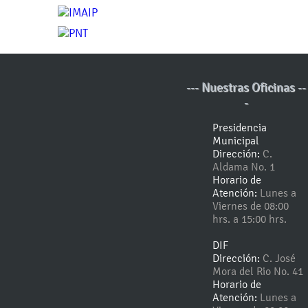
--- Nuestras Oficinas --
-
Presidencia
Municipal
Dirección:
C.
Aldama No. 1
Horario de
Atención:
Lunes a
Viernes de 08:00
hrs. a 15:00 hrs.
DIF
Dirección:
C. José
Mora del Rio No. 41
Horario de
Atención:
Lunes a