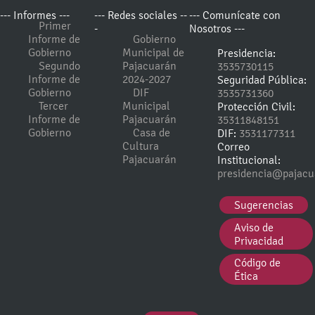
--- Informes ---
--- Redes sociales --
--- Comunícate con
Primer
-
Nosotros ---
Informe de
Gobierno
Gobierno
Municipal de
Presidencia:
Segundo
Pajacuarán
3535730115
Informe de
2024-2027
Seguridad Pública:
Gobierno
DIF
3535731360
Tercer
Municipal
Protección Civil:
Informe de
Pajacuarán
35311848151
Gobierno
Casa de
DIF:
3531177311
Cultura
Correo
Pajacuarán
Institucional:
presidencia@pajacu
Sugerencias
Aviso de
Privacidad
Código de
Ética