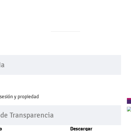
 y Servicios
Transparencia
LDF - Ayto.
LGCG 
Ia
sesión y propiedad
 de Transparencia
o
Descargar