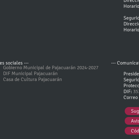
Direcc
Horari
Seguri
Direcc
Horari
es sociales ---
--- Comunícat
Gobierno Municipal de Pajacuarán 2024-2027
DIF Municipal Pajacuarán
Presid
Casa de Cultura Pajacuarán
Seguri
Protecc
DIF:
35
Correo 
Sug
Avi
Cód