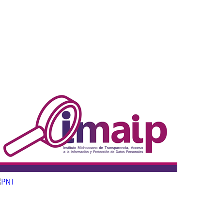
- Ayto.
LDF - CAPAS
LGCG - CAPAS