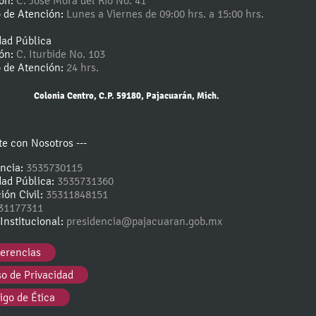
ión:
C. José Mora del Rio No. 41
o de Atención:
Lunes a Viernes de 09:00 hrs. a 15:00 hrs.
dad Pública
ión:
C. Iturbide No. 103
o de Atención:
24 hrs.
Colonia Centro, C.P. 59180, Pajacuarán, Mich.
e con Nosotros ---
encia:
3535730115
dad Pública:
3535731360
ión Civil:
35311848151
31177311
Institucional:
presidencia@pajacuaran.gob.mx
erencias
so de Privacidad
igo de Ética