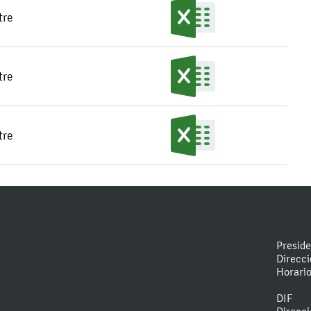
tre
tre
tre
Presid
Direcc
Horari
DIF