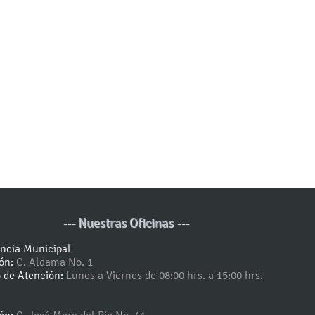
--- Nuestras Oficinas ---
encia Municipal
ión:
C. Aldama No. 1
o de Atención:
Lunes a Viernes de 08:00 hrs. a 15:00 hrs.