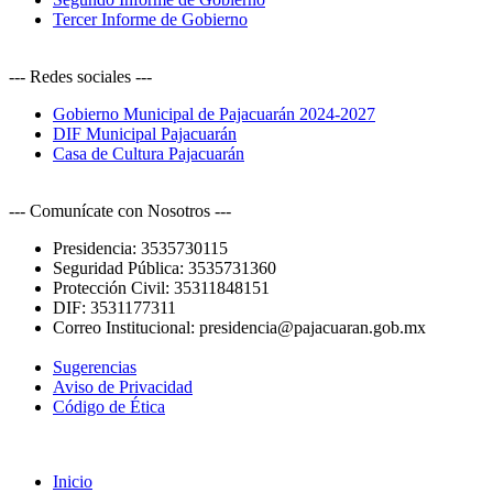
Tercer Informe de Gobierno
--- Redes sociales ---
Gobierno Municipal de Pajacuarán 2024-2027
DIF Municipal Pajacuarán
Casa de Cultura Pajacuarán
--- Comunícate con Nosotros ---
Presidencia:
3535730115
Seguridad Pública:
3535731360
Protección Civil:
35311848151
DIF:
3531177311
Correo Institucional:
presidencia@pajacuaran.gob.mx
Sugerencias
Aviso de Privacidad
Código de Ética
Inicio