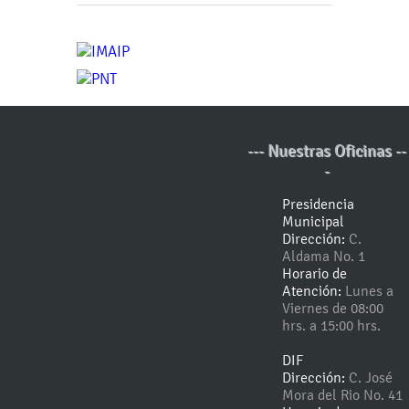
--- Nuestras Oficinas --
-
Presidencia
Municipal
Dirección:
C.
Aldama No. 1
Horario de
Atención:
Lunes a
Viernes de 08:00
hrs. a 15:00 hrs.
DIF
Dirección:
C. José
Mora del Rio No. 41