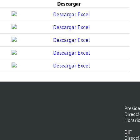
Descargar
Presid
Direcc
Horari
DIF
Direcc