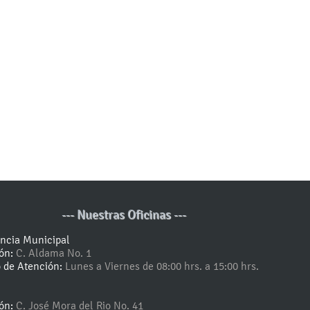
--- Nuestras Oficinas ---
encia Municipal
ión:
C. Aldama No. 1
o de Atención:
Lunes a Viernes de 08:00 hrs. a 15:00 hrs.
ión:
C. José Mora del Rio No. 41