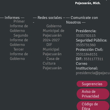
Pajacuarán, Mich.
--- Informes ---
--- Redes sociales --
--- Comunícate con
Primer
-
Nosotros ---
Informe de
Gobierno
Gobierno
Municipal de
Presidencia:
Segundo
Pajacuarán
3535730115
Informe de
2024-2027
Seguridad Pública:
Gobierno
DIF
3535731360
Tercer
Municipal
Protección Civil:
Informe de
Pajacuarán
35311848151
Gobierno
Casa de
DIF:
3531177311
Cultura
Correo
Pajacuarán
Institucional:
presidencia@pajacu
Sugerencias
Aviso de
Privacidad
Código de
Ética